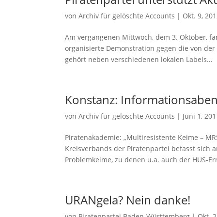
von
Archiv für gelöschte Accounts
|
Okt. 9, 20
Am vergangenen Mittwoch, dem 3. Oktober, fan
organisierte Demonstration gegen die von der
gehört neben verschiedenen lokalen Labels...
Konstanz: Informationsaben
von
Archiv für gelöschte Accounts
|
Juni 1, 201
Piratenakademie: „Multiresistente Keime – MR
Kreisverbands der Piratenpartei befasst sich 
Problemkeime, zu denen u.a. auch der HUS-Err
URANgela? Nein danke!
von
Piratenpartei Baden-Württemberg
|
Okt. 