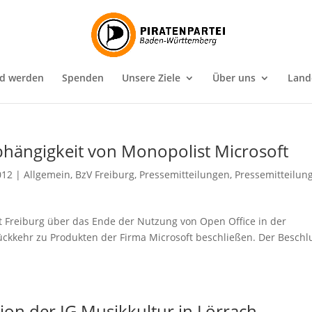
ed werden
Spenden
Unsere Ziele
Über uns
Land
bhängigkeit von Monopolist Microsoft
012
|
Allgemein
,
BzV Freiburg
,
Pressemitteilungen
,
Pressemitteilun
 Freiburg über das Ende der Nutzung von Open Office in der
ckkehr zu Produkten der Firma Microsoft beschließen. Der Beschl
tion der IG Musikkultur in Lörrach