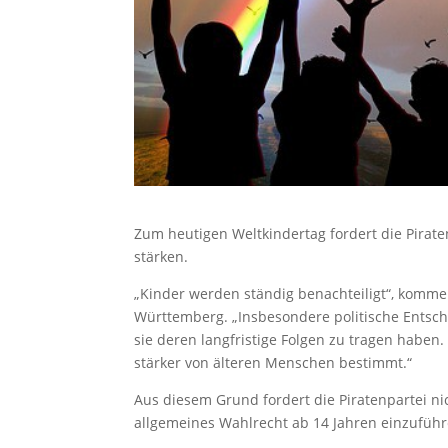
Zum heutigen Weltkindertag fordert die Pira
stärken.
„Kinder werden ständig benachteiligt“, kommen
Württemberg. „Insbesondere politische Entsche
sie deren langfristige Folgen zu tragen hab
stärker von älteren Menschen bestimmt.“
Aus diesem Grund fordert die Piratenpartei n
allgemeines Wahlrecht ab 14 Jahren einzuführ