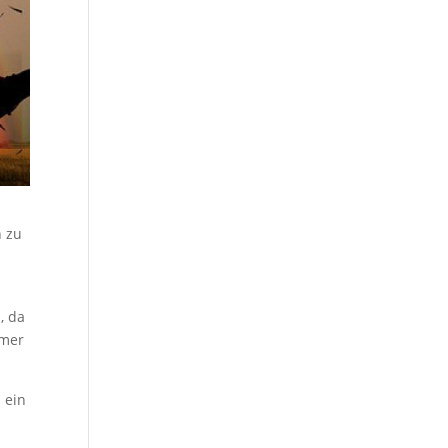
n zu
, da
mmer
 ein