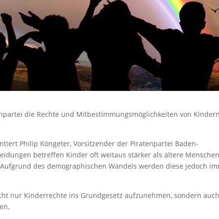
tenpartei die Rechte und Mitbestimmungsmöglichkeiten von Kinder
tiert Philip Köngeter, Vorsitzender der Piratenpartei Baden-
idungen betreffen Kinder oft weitaus stärker als ältere Menschen
en. Aufgrund des demographischen Wandels werden diese jedoch i
icht nur Kinderrechte ins Grundgesetz aufzunehmen, sondern auch
en.