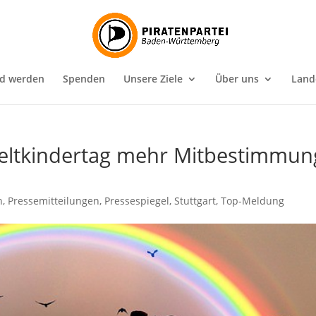
ed werden
Spenden
Unsere Ziele
Über uns
Land
eltkindertag mehr Mitbestimmun
n
,
Pressemitteilungen
,
Pressespiegel
,
Stuttgart
,
Top-Meldung