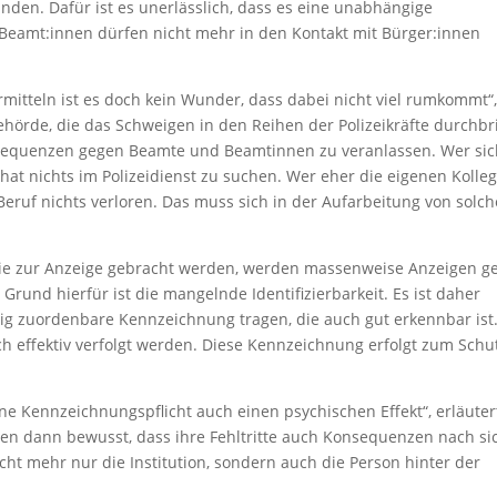
inden. Dafür ist es unerlässlich, dass es eine unabhängige
 Beamt:innen dürfen nicht mehr in den Kontakt mit Bürger:innen
itteln ist es doch kein Wunder, dass dabei nicht viel rumkommt“,
hörde, die das Schweigen in den Reihen der Polizeikräfte durchbr
sequenzen gegen Beamte und Beamtinnen zu veranlassen. Wer si
 hat nichts im Polizeidienst zu suchen. Wer eher die eigenen Kolle
Beruf nichts verloren. Das muss sich in der Aufarbeitung von solc
 nie zur Anzeige gebracht werden, werden massenweise Anzeigen g
rund hierfür ist die mangelnde Identifizierbarkeit. Es ist daher
ig zuordenbare Kennzeichnung tragen, die auch gut erkennbar ist
h effektiv verfolgt werden. Diese Kennzeichnung erfolgt zum Schu
ine Kennzeichnungspflicht auch einen psychischen Effekt“, erläuter
ten dann bewusst, dass ihre Fehltritte auch Konsequenzen nach si
ht mehr nur die Institution, sondern auch die Person hinter der