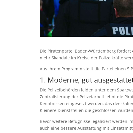
Die Piratenpartei Baden-Württemberg fordert 
mehr Skandale im Kreise der Polizeikräfte w
Aus ihrem Programm stellt die Partei einen 5 P
1. Moderne, gut ausgestattet
Die Polizeibehörden leiden unter dem Sparzw
Zentralisierung der Polizeiarbeit lehnt die Pi
Kenntnissen eingesetzt werden, das deeskalie
Kleinere Dienststellen die geschlossen wurde
Bevor weitere Befugnisse legalisiert werden
auch eine bessere Ausstattung mit Einsatzmitte