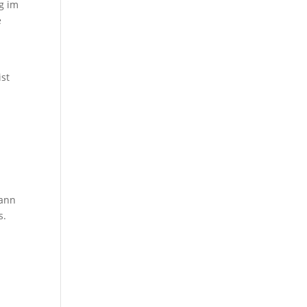
g im
e
ist
kann
s.