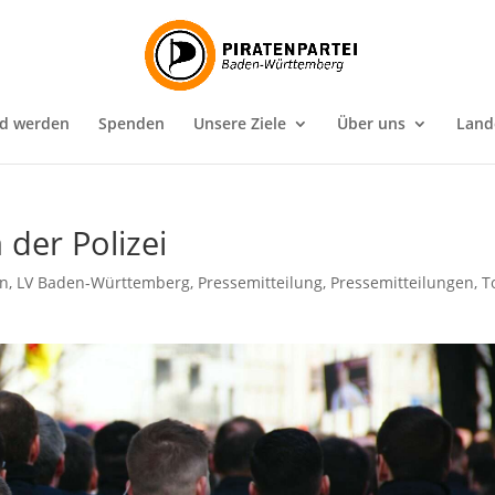
ed werden
Spenden
Unsere Ziele
Über uns
Land
 der Polizei
in
,
LV Baden-Württemberg
,
Pressemitteilung
,
Pressemitteilungen
,
T