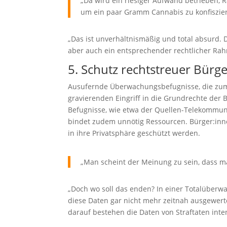
„Da wird ein riesiger Aufwand betrieben,
um ein paar Gramm Cannabis zu konfiszier
„Das ist unverhältnismäßig und total absurd. 
aber auch ein entsprechender rechtlicher Ra
5. Schutz rechtstreuer Bürg
Ausufernde Überwachungsbefugnisse, die zum T
gravierenden Eingriff in die Grundrechte der 
Befugnisse, wie etwa der Quellen-Telekommu
bindet zudem unnötig Ressourcen. Bürger:innen
in ihre Privatsphäre geschützt werden.
„Man scheint der Meinung zu sein, dass m
„Doch wo soll das enden? In einer Totalüber
diese Daten gar nicht mehr zeitnah ausgewerte
darauf bestehen die Daten von Straftaten inte