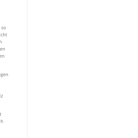
 so
icht
ch
gen
hen
egen
.
tz
t
ch