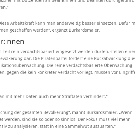
 Razzien mit Dutzenden an Beamtinnen und Beamten durchgeführt,
en.“
Diese Arbeitskraft kann man anderweitig besser einsetzen. Dafür 
hmen geschaffen werden“, ergänzt Burkardsmaier.
er:innen
eil rein verdachtsbasiert eingesetzt werden dürfen, stellen eine
Bevölkerung dar. Die Piratenpartei fordert eine Rückabwicklung die
nikationsüberwachung. Die reine verdachtsbasierte Überwachung
, gegen die kein konkreter Verdacht vorliegt, müssen vor Eingriff
an mit mehr Daten auch mehr Straftaten verhindert.“
wachung der gesamten Bevölkerung“, mahnt Burkardsmaier. „Wenn
t werden, sind sie so oder so sinnlos. Der Fokus muss viel mehr
nsiv zu analysieren, statt in eine Sammelwut auszuarten.“