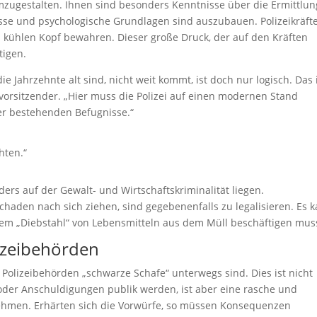
zugestalten. Ihnen sind besonders Kenntnisse über die Ermittlun
isse und psychologische Grundlagen sind auszubauen. Polizeikräft
 kühlen Kopf bewahren. Dieser große Druck, der auf den Kräften
tigen.
die Jahrzehnte alt sind, nicht weit kommt, ist doch nur logisch. Das 
svorsitzender. „Hier muss die Polizei auf einen modernen Stand
r bestehenden Befugnisse.“
hten.“
rs auf der Gewalt- und Wirtschaftskriminalität liegen.
 Schaden nach sich ziehen, sind gegebenenfalls zu legalisieren. Es 
 dem „Diebstahl“ von Lebensmitteln aus dem Müll beschäftigen mus
lizeibehörden
 Polizeibehörden „schwarze Schafe“ unterwegs sind. Dies ist nicht
der Anschuldigungen publik werden, ist aber eine rasche und
hmen. Erhärten sich die Vorwürfe, so müssen Konsequenzen