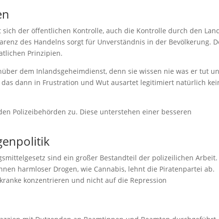
en
sich der öffentlichen Kontrolle, auch die Kontrolle durch den Lan
parenz des Handelns sorgt für Unverständnis in der Bevölkerung. D
tlichen Prinzipien.
ber dem Inlandsgeheimdienst, denn sie wissen nie was er tut u
 das dann in Frustration und Wut ausartet legitimiert natürlich kei
den Polizeibehörden zu. Diese unterstehen einer besseren
enpolitik
ttelgesetz sind ein großer Bestandteil der polizeilichen Arbeit.
nen harmloser Drogen, wie Cannabis, lehnt die Piratenpartei ab.
htkranke konzentrieren und nicht auf die Repression