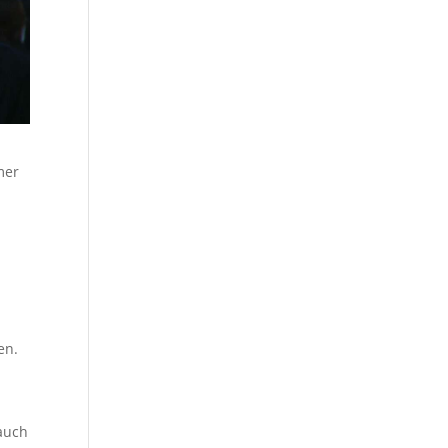
mer
en.
 auch