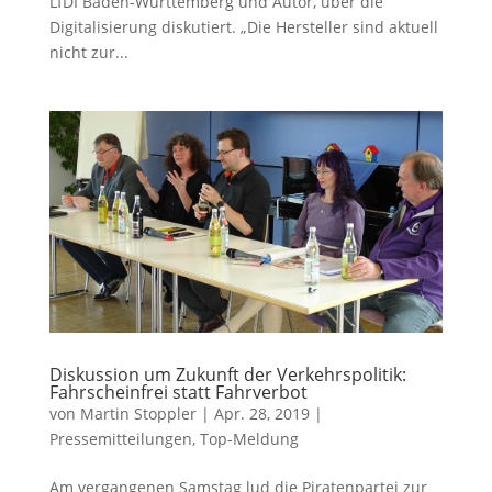
LfDI Baden-Württemberg und Autor, über die
Digitalisierung diskutiert. „Die Hersteller sind aktuell
nicht zur...
Diskussion um Zukunft der Verkehrspolitik:
Fahrscheinfrei statt Fahrverbot
von
Martin Stoppler
|
Apr. 28, 2019
|
Pressemitteilungen
,
Top-Meldung
Am vergangenen Samstag lud die Piratenpartei zur