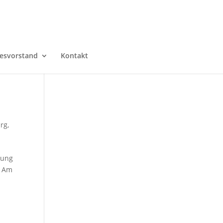
esvorstand
Kontakt
urg
,
dung
. Am