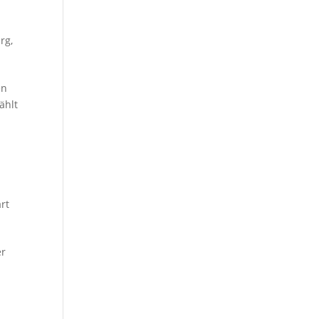
urg
,
en
ählt
n
rt
er