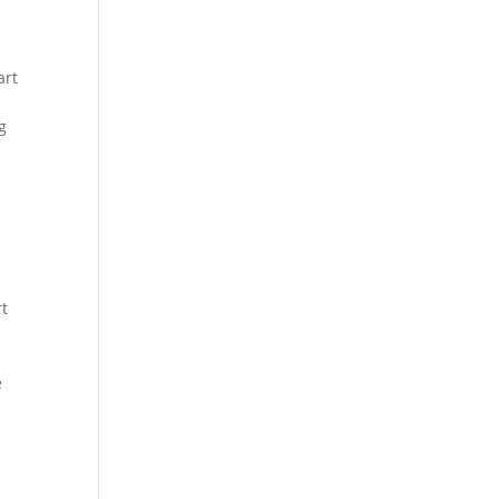
art
g
rt
e