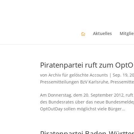
Aktuelles
Mitgli
Piratenpartei ruft zum Opt
von
Archiv für gelöschte Accounts
|
Sep. 19, 2
Pressemitteilungen BzV Karlsruhe
,
Pressemitte
Am Donnerstag, dem 20. September 2012, ruft
des Bundesrates über das neue Bundesmeldeg
OptOutDay sollen möglichst viele Bürger...
Piratenpartei Baden-Württem