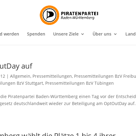
ed werden
Spenden
Unsere Ziele
Über uns
Land
OutDay auf
012
|
Allgemein
,
Pressemitteilungen
,
Pressemitteilungen BzV Freib
ilungen BzV Stuttgart
,
Pressemitteilungen BzV Tübingen
 die Piratenpartei Baden-Württemberg einen Tag vor der Entschei
esetz deutschlandweit wieder zur Beteiligung am OptOutDay auf
berg wählt die Plätze 1 bis 4 ihrer