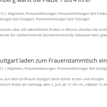
012
|
Allgemein
,
Pressemitteilungen
,
Pressemitteilungen BzV Freib
ilungen BzV Stuttgart
,
Pressemitteilungen BzV Tübingen
tzten über 200 akkreditierte Piraten in Wernau (Neckar) die erst
 1 wurde der stellvertretende Bundesvorsitzende Sebastian Nerz gew
uttgart laden zum Frauenstammtisch ei
12
|
Allgemein
,
Pressemitteilungen
,
Pressemitteilungen BzV Stuttga
nnen aus dem Großraum Stuttgart beim bisher ersten und einzigen
tisch findet am Samstag, dem 2. Juni ab 15 Uhr im „s’Mäxle“ in d