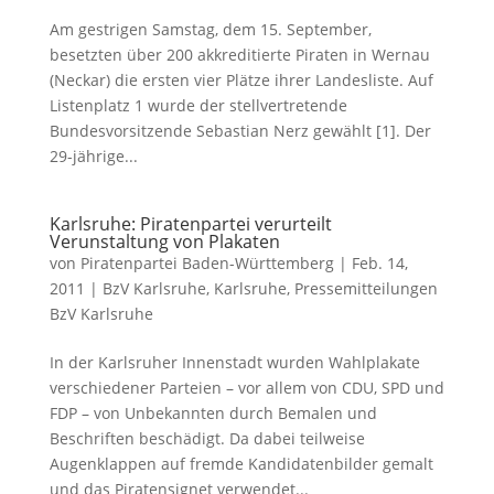
Am gestrigen Samstag, dem 15. September,
besetzten über 200 akkreditierte Piraten in Wernau
(Neckar) die ersten vier Plätze ihrer Landesliste. Auf
Listenplatz 1 wurde der stellvertretende
Bundesvorsitzende Sebastian Nerz gewählt [1]. Der
29-jährige...
Karlsruhe: Piratenpartei verurteilt
Verunstaltung von Plakaten
von
Piratenpartei Baden-Württemberg
|
Feb. 14,
2011
|
BzV Karlsruhe
,
Karlsruhe
,
Pressemitteilungen
BzV Karlsruhe
In der Karlsruher Innenstadt wurden Wahlplakate
verschiedener Parteien – vor allem von CDU, SPD und
FDP – von Unbekannten durch Bemalen und
Beschriften beschädigt. Da dabei teilweise
Augenklappen auf fremde Kandidatenbilder gemalt
und das Piratensignet verwendet...