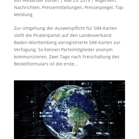
von
Alexander Ebhart
|
Mai 23, 2019
|
Allgemein
,
Nachrichten
,
Pressemitteilungen
,
Pressespiegel
,
Top-
Meldung
Zur Umgehung der Ausweispflicht für SIM-Karten
stellt die Piratenpartei auf den Landesverband
Baden-Württemberg vorregistrierte SIM-Karten zur
Verfügung. So können Parteimitglieder anonym
kommunizieren. Zwei Tage nach Freischaltung des
Bestellformulars ist die erste...