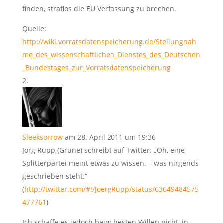
finden, straflos die EU Verfassung zu brechen.
Quelle:
http://wiki.vorratsdatenspeicherung.de/Stellungnah
me_des_wissenschaftlichen_Dienstes_des_Deutschen
_Bundestages_zur_Vorratsdatenspeicherung
Sleeksorrow
am 28. April 2011 um 19:36
Jörg Rupp (Grüne) schreibt auf Twitter: „Oh, eine
Splitterpartei meint etwas zu wissen. – was nirgends
geschrieben steht.“
(
http://twitter.com/#!/JoergRupp/status/63649484575
477761
)
Ich schaffe es jedoch beim besten Willen nicht, in