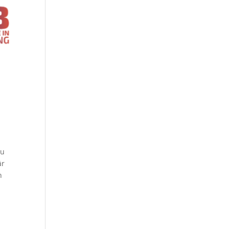
zu
är
n