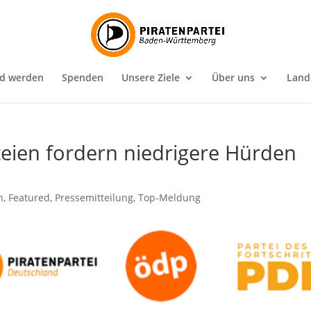
ed werden
Spenden
Unsere Ziele
Über uns
Land
rteien fordern niedrigere Hürden
n
,
Featured
,
Pressemitteilung
,
Top-Meldung