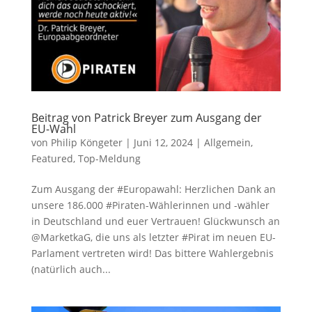
Beitrag von Patrick Breyer zum Ausgang der
EU-Wahl
von
Philip Köngeter
|
Juni 12, 2024
|
Allgemein
,
Featured
,
Top-Meldung
Zum Ausgang der #Europawahl: Herzlichen Dank an
unsere 186.000 #Piraten-Wählerinnen und -wähler
in Deutschland und euer Vertrauen! Glückwunsch an
@MarketkaG, die uns als letzter #Pirat im neuen EU-
Parlament vertreten wird! Das bittere Wahlergebnis
(natürlich auch...