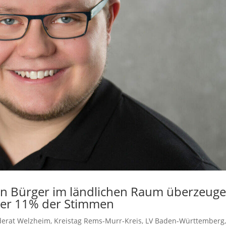
nn Bürger im ländlichen Raum überzeug
ber 11% der Stimmen
erat Welzheim
,
Kreistag Rems-Murr-Kreis
,
LV Baden-Württemberg