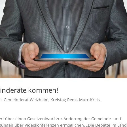
einderäte kommen!
n
,
Gemeinderat Welzheim
,
Kreistag Rems-Murr-Kreis
,
ert über einen Gesetzentwurf zur Änderung der Gemeinde- und
ssungen über Videokonferenzen ermöglichen. „Die Debatte im Land