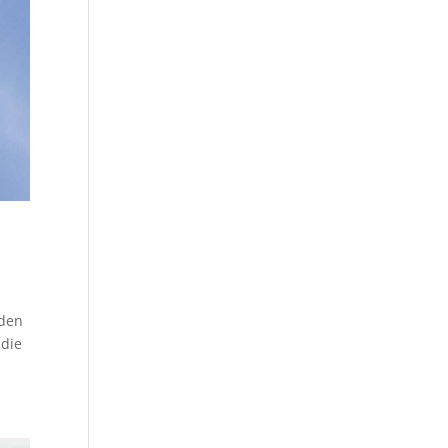
 den
 die