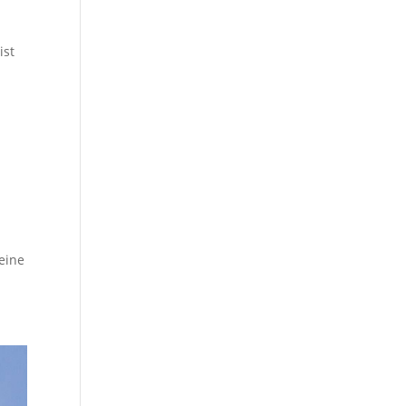
ist
leine